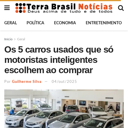
GERAL
POLÍTICA
ECONOMIA
ENTRETENIMENTO
Início
Geral
Os 5 carros usados que só
motoristas inteligentes
escolhem ao comprar
Por
Guilherme Silva
04/out/2025