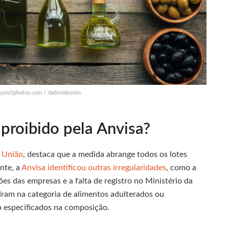
depositphotos.com / VadimVasenin
 proibido pela Anvisa?
a União
, destaca que a medida abrange todos os lotes
nte, a
Anvisa identificou outras irregularidades
, como a
es das empresas e a falta de registro no Ministério da
ram na categoria de alimentos adulterados ou
ão especificados na composição.