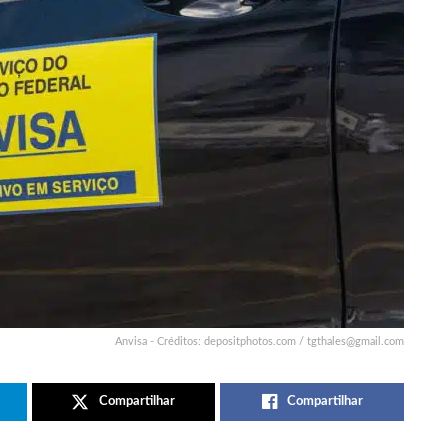
Anvisa - Créditos: depositphotos.com /
tgthales@gmail.com
Compartilhar
Compartilhar