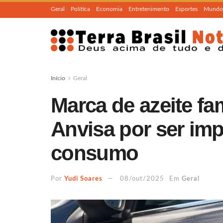
Geral
Política
Economia
Entretenimento
Esportes
Mundo
Início
Geral
Marca de azeite fa
Anvisa por ser imp
consumo
Por
Yudi Soares
08/out/2025
Em
Geral