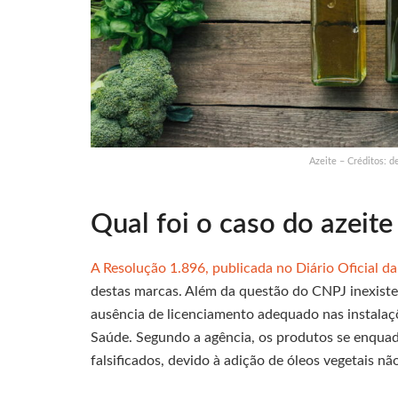
Azeite – Créditos: 
Qual foi o caso do azeite
A Resolução 1.896, publicada no Diário Oficial d
destas marcas. Além da questão do CNPJ inexiste
ausência de licenciamento adequado nas instalaçõ
Saúde. Segundo a agência, os produtos se enquad
falsificados, devido à adição de óleos vegetais n