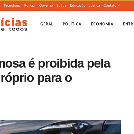
Tecnologia
Policial
Governo
Saúde
Educação
Justiça
Contato
GERAL
POLÍTICA
ECONOMIA
ENTR
mosa é proibida pela
róprio para o