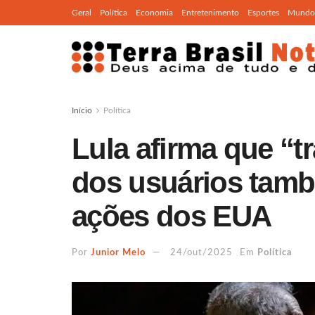
Geral
Política
Economia
Entretenimento
Esportes
Mundo
Início
Política
Lula afirma que “tr
dos usuários tam
ações dos EUA
Por
Junior Melo
24/out/2025
Em
Política