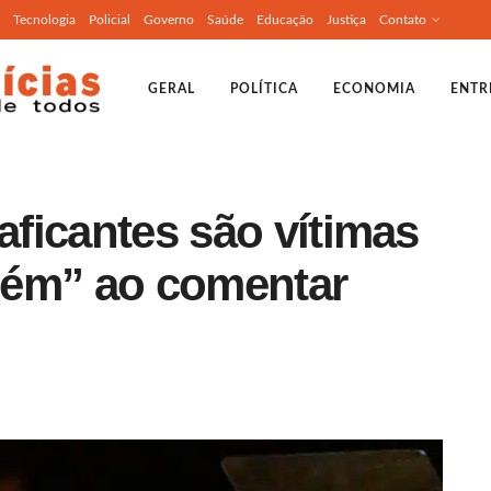
Tecnologia
Policial
Governo
Saúde
Educação
Justiça
Contato
GERAL
POLÍTICA
ECONOMIA
ENTR
aficantes são vítimas
bém” ao comentar