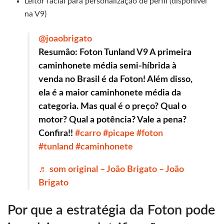
Leitor facial para personalização de perfil (disponível
na V9)
@joaobrigato
Resumão: Foton Tunland V9 A primeira
caminhonete média semi-híbrida à
venda no Brasil é da Foton! Além disso,
ela é a maior caminhonete média da
categoria. Mas qual é o preço? Qual o
motor? Qual a potência? Vale a pena?
Confira!!
#carro
#picape
#foton
#tunland
#caminhonete
♬ som original – João Brigato – João
Brigato
Por que a estratégia da Foton pode