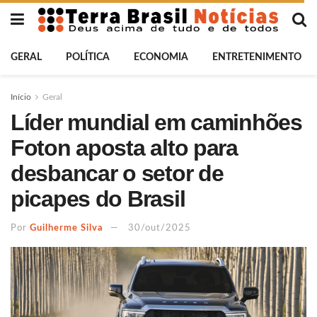
GERAL
POLÍTICA
ECONOMIA
ENTRETENIMENTO
Início
Geral
Líder mundial em caminhões
Foton aposta alto para
desbancar o setor de
picapes do Brasil
Por
Guilherme Silva
30/out/2025