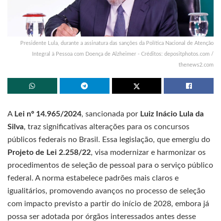
Presidente Lula, durante a assinatura das sanções da Política Nacional de Atenção
Integral à Pessoa com Doença de Alzheimer - Créditos: depositphotos.com /
thenews2.com
A
Lei nº 14.965/2024
, sancionada por
Luiz Inácio Lula da
Silva
, traz significativas alterações para os concursos
públicos federais no Brasil. Essa legislação, que emergiu do
Projeto de Lei 2.258/22
, visa modernizar e harmonizar os
procedimentos de seleção de pessoal para o serviço público
federal. A norma estabelece padrões mais claros e
igualitários, promovendo avanços no processo de seleção
com impacto previsto a partir do início de 2028, embora já
possa ser adotada por órgãos interessados antes desse