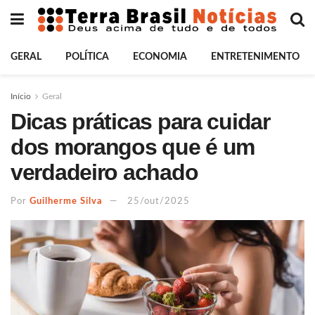
GERAL
POLÍTICA
ECONOMIA
ENTRETENIMENTO
Início
Geral
Dicas práticas para cuidar
dos morangos que é um
verdadeiro achado
Por
Guilherme Silva
25/out/2025