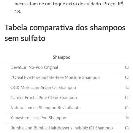
necessitam de um toque extra de cuidado. Preço: R$
18.
Tabela comparativa dos shampoos
sem sulfato
Shampoo
DevaCurl No-Poo Original
Cab
L’Oreal EverPure Sulfate-Free Moisture Shampoo
Cabe
OGX Moroccan Argan Oil Shampoo
Todo
Garnier Fructis Pure Clean Shampoo
Cabe
Natura Lumina Shampoo Revitalizante
Cabe
Yamasterol Less Poo Shampoo
Todo
Bumble and Bumble Hairdresser’s Invisible Oil Shampoo
Cabe