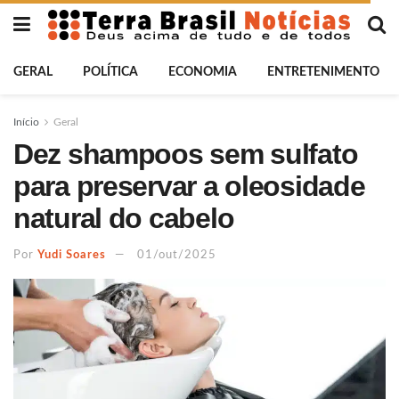
GERAL
POLÍTICA
ECONOMIA
ENTRETENIMENTO
Início
Geral
Dez shampoos sem sulfato
para preservar a oleosidade
natural do cabelo
Por
Yudi Soares
01/out/2025