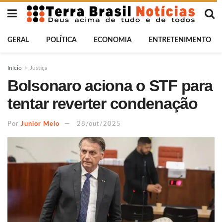
GERAL
POLÍTICA
ECONOMIA
ENTRETENIMENTO
Início
Justiça
Bolsonaro aciona o STF para
tentar reverter condenação
Por
Junior Melo
28/out/2025