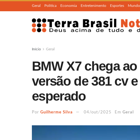
Geral
Política
Economia
Entretenimento
Esportes
Mundo
Início
Geral
BMW X7 chega ao 
versão de 381 cv e
esperado
Por
Guilherme Silva
04/out/2025
Em
Geral