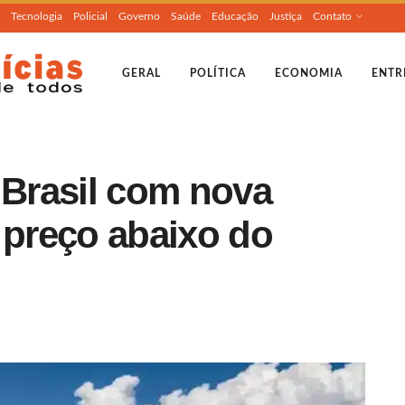
Tecnologia
Policial
Governo
Saúde
Educação
Justiça
Contato
GERAL
POLÍTICA
ECONOMIA
ENTR
Brasil com nova
 preço abaixo do