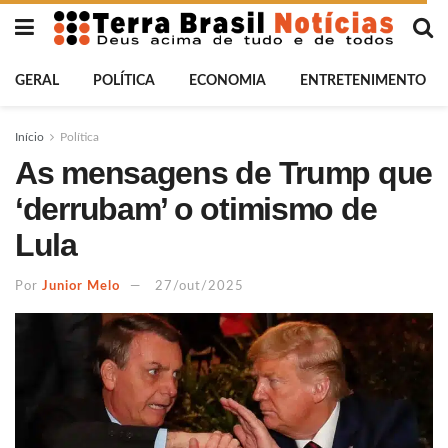
GERAL
POLÍTICA
ECONOMIA
ENTRETENIMENTO
Início
Política
As mensagens de Trump que
‘derrubam’ o otimismo de
Lula
Por
Junior Melo
27/out/2025