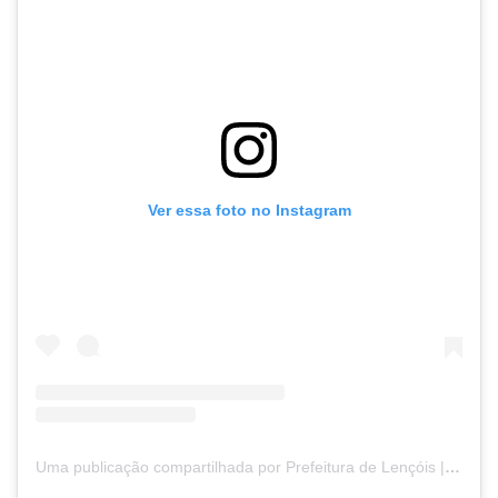
Ver essa foto no Instagram
Uma publicação compartilhada por Prefeitura de Lençóis | Chapada Diamantina (@prefeituradelencois)