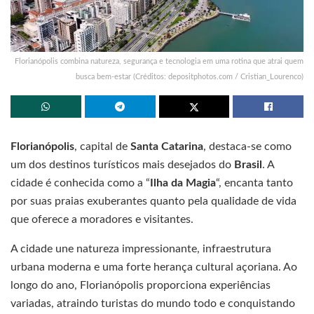
Florianópolis combina natureza, segurança e tecnologia em uma rotina que atrai quem
busca bem-estar (Créditos: depositphotos.com / Cristian_Lourenco)
Florianópolis
, capital de
Santa Catarina
, destaca-se como
um dos destinos turísticos mais desejados do
Brasil
. A
cidade é conhecida como a “
Ilha da Magia
“, encanta tanto
por suas praias exuberantes quanto pela qualidade de vida
que oferece a moradores e visitantes.
A cidade une natureza impressionante, infraestrutura
urbana moderna e uma forte herança cultural açoriana. Ao
longo do ano, Florianópolis proporciona experiências
variadas, atraindo turistas do mundo todo e conquistando