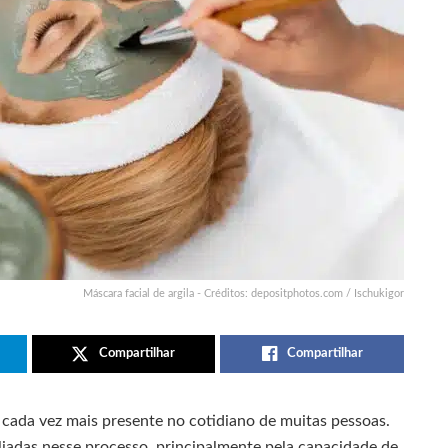
Máscara facial de argila - Créditos: depositphotos.com / Ischukigor
Compartilhar
Compartilhar
á cada vez mais presente no cotidiano de muitas pessoas.
liadas nesse processo, principalmente pela capacidade de