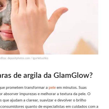
réditos: depositphotos.com / IgorVetushko
aras de argila da GlamGlow?
que prometem transformar a
pele
em minutos. Suas
or absorver impurezas e melhorar a textura da pele. O
s que ajudam a clarear, suavizar e devolver o brilho
de consumidores quanto de especialistas em cuidados com a