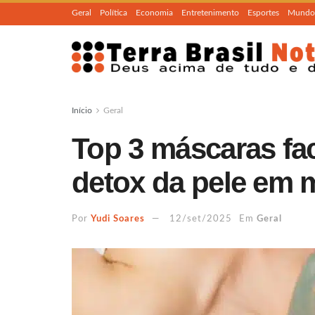
Geral
Política
Economia
Entretenimento
Esportes
Mundo
Início
Geral
Top 3 máscaras fac
detox da pele em 
Por
Yudi Soares
12/set/2025
Em
Geral