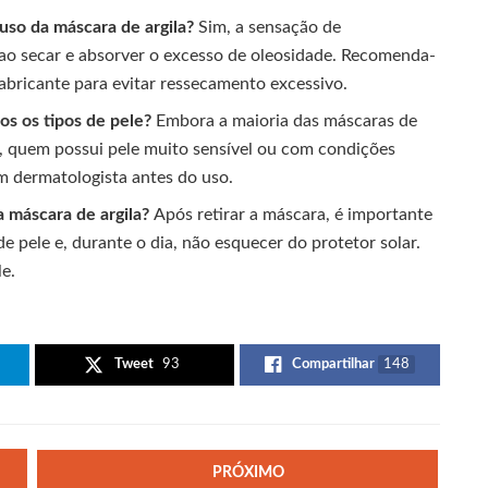
 uso da máscara de argila?
Sim, a sensação de
 ao secar e absorver o excesso de oleosidade. Recomenda-
bricante para evitar ressecamento excessivo.
dos os tipos de pele?
Embora a maioria das máscaras de
le, quem possui pele muito sensível ou com condições
m dermatologista antes do uso.
a máscara de argila?
Após retirar a máscara, é importante
e pele e, durante o dia, não esquecer do protetor solar.
le.
Tweet
93
Compartilhar
148
PRÓXIMO