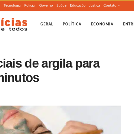
Tecnologia
Policial
Governo
Saúde
Educação
Justiça
Contato
GERAL
POLÍTICA
ECONOMIA
ENTR
iais de argila para
minutos