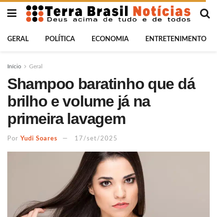
GERAL
POLÍTICA
ECONOMIA
ENTRETENIMENTO
Início
Geral
Shampoo baratinho que dá
brilho e volume já na
primeira lavagem
Por
Yudi Soares
17/set/2025