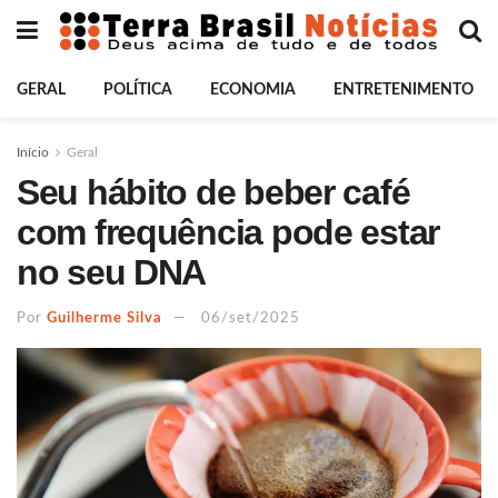
GERAL
POLÍTICA
ECONOMIA
ENTRETENIMENTO
Início
Geral
Seu hábito de beber café
com frequência pode estar
no seu DNA
Por
Guilherme Silva
06/set/2025