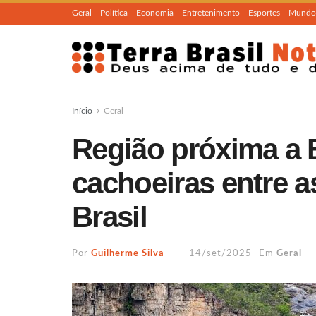
Geral
Política
Economia
Entretenimento
Esportes
Mundo
Início
Geral
Região próxima a B
cachoeiras entre a
Brasil
Por
Guilherme Silva
14/set/2025
Em
Geral