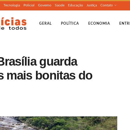
Tecnologia
Policial
Governo
Saúde
Educação
Justiça
Contato
GERAL
POLÍTICA
ECONOMIA
ENTR
rasília guarda
s mais bonitas do