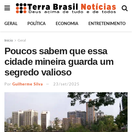
GERAL
POLÍTICA
ECONOMIA
ENTRETENIMENTO
Início
Geral
Poucos sabem que essa
cidade mineira guarda um
segredo valioso
Por
Guilherme Silva
23/set/2025