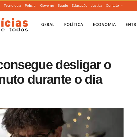
Tecnologia
Policial
Governo
Saúde
Educação
Justiça
Contato
GERAL
POLÍTICA
ECONOMIA
ENTR
consegue desligar o
nuto durante o dia