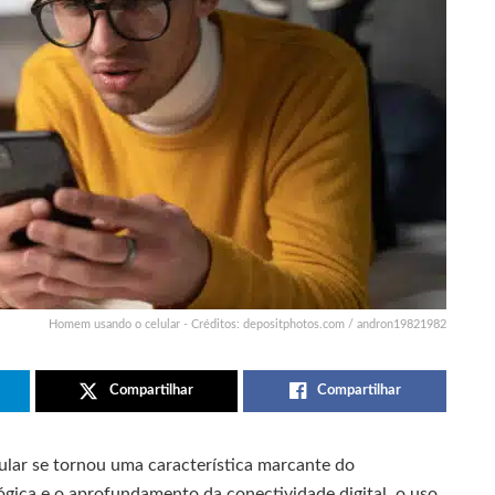
Homem usando o celular - Créditos: depositphotos.com / andron19821982
Compartilhar
Compartilhar
ar se tornou uma característica marcante do
ca e o aprofundamento da conectividade digital, o uso