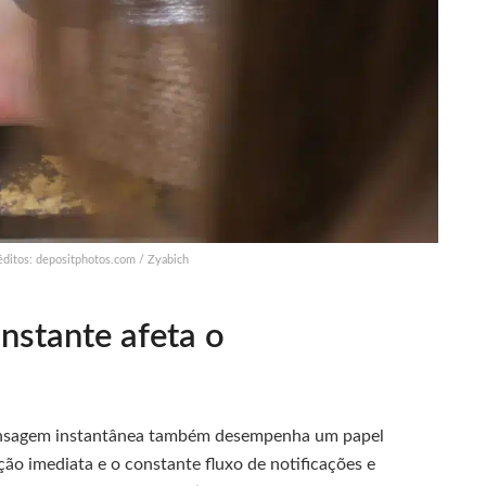
éditos: depositphotos.com / Zyabich
nstante afeta o
e mensagem instantânea também desempenha um papel
ção imediata e o constante fluxo de notificações e