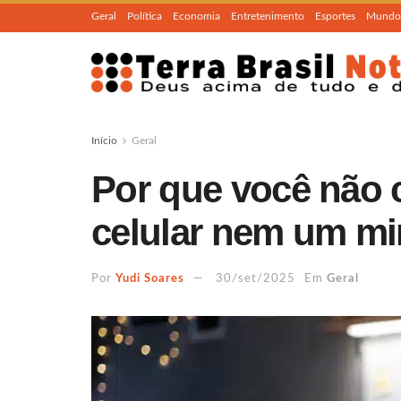
Geral
Política
Economia
Entretenimento
Esportes
Mundo
Início
Geral
Por que você não 
celular nem um mi
Por
Yudi Soares
30/set/2025
Em
Geral