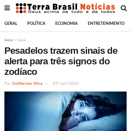
GERAL
POLÍTICA
ECONOMIA
ENTRETENIMENTO
Início
Geral
Pesadelos trazem sinais de
alerta para três signos do
zodíaco
Por
Guilherme Silva
09/set/2025