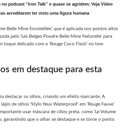
 no podcast “Iron Talk” e quase se agridem; Veja Vídeo
utas acreditarem ter visto uma figura humana
ème Belle Mine Ensoleillée’, que é aplicada nos pontos altos
uida pelo ‘Les Beiges Poudre Belle Mine Naturelle’ para
m toque delicado com o ‘Rouge Coco Flash’ no tom
hos em destaque para esta
a destacar os olhos, criando um efeito marcante. A
o lápis de olhos ‘Stylo Yeux Waterproof’ em ‘Rouge Fauve’
 importante usar máscara de cílios preta, como ‘Le Volume
o, garantindo que o olhar se destaque e se torne o ponto