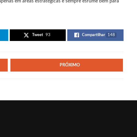
 apenas em áreas estratégicas e sempre esfume bem para
Tweet
93
Compartilhar
148
PRÓXIMO