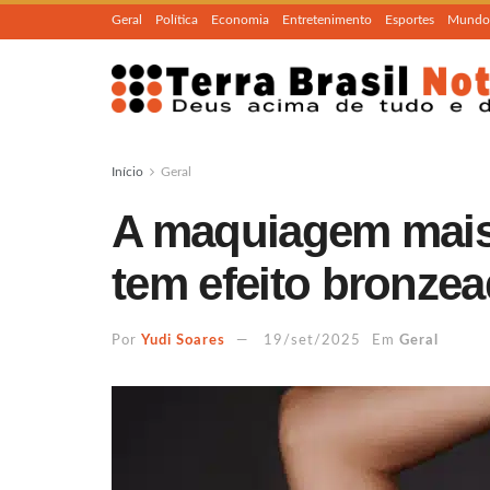
Geral
Política
Economia
Entretenimento
Esportes
Mundo
Início
Geral
A maquiagem mais
tem efeito bronzead
Por
Yudi Soares
19/set/2025
Em
Geral