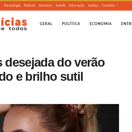
Tecnologia
Policial
Governo
Saúde
Educação
Justiça
Contato
GERAL
POLÍTICA
ECONOMIA
ENTR
 desejada do verão
o e brilho sutil