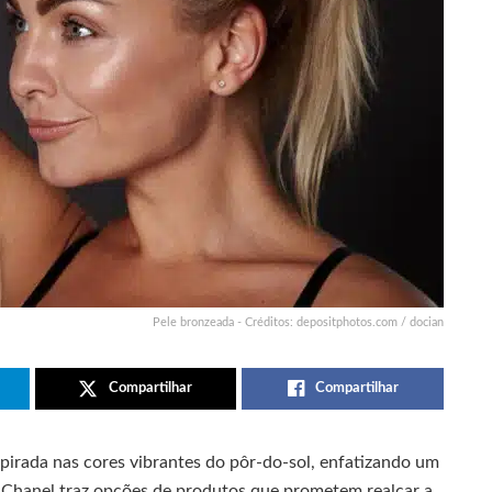
Pele bronzeada - Créditos: depositphotos.com / docian
Compartilhar
Compartilhar
irada nas cores vibrantes do pôr-do-sol, enfatizando um
 Chanel traz opções de produtos que prometem realçar a