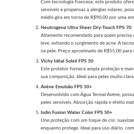
Com tecnologia francesa, este produto ofer
sensíveis e propensas a alergias solares, pos
médio gira em torno de R$90,00 por uma e
Neutrogena Ultra Sheer Dry-Touch FPS 70
Altamente recomendado para quem precisa 
leve, evitando o surgimento de acne. A tec
na pele. Preço aproximado de R$55,00 para 
Vichy Idéal Soleil FPS 50
Este protetor fornece ampla proteção e man
sua composição. Ideal para peles muito clar
Avène Emulsão FPS 50+
Desenvolvido com Água Termal Avène, possui 
peles sensíveis. Absorção rápida e efeito m
Isdin Fusion Water Color FPS 50+
Une proteção com um toque de cor, suavizan
enquanto protege. Ideal para uso diário, c