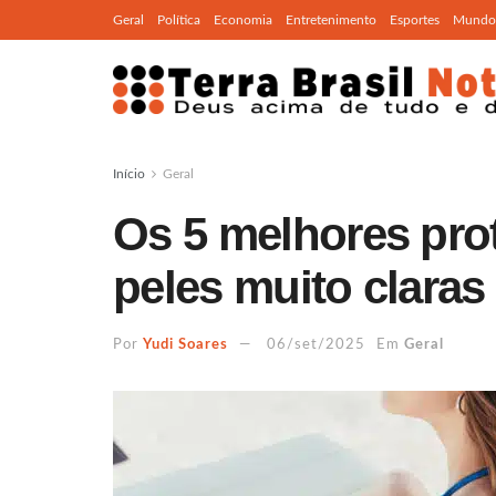
Geral
Política
Economia
Entretenimento
Esportes
Mundo
Início
Geral
Os 5 melhores prot
peles muito claras
Por
Yudi Soares
06/set/2025
Em
Geral