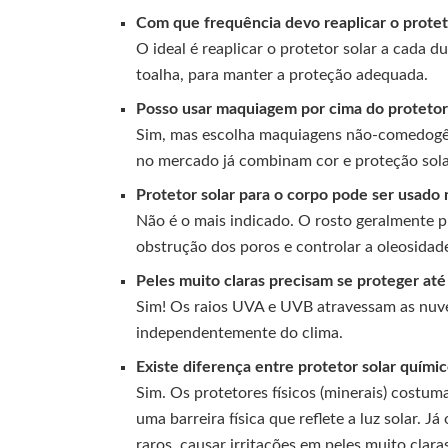
Com que frequência devo reaplicar o protet
O ideal é reaplicar o protetor solar a cada 
toalha, para manter a proteção adequada.
Posso usar maquiagem por cima do protetor
Sim, mas escolha maquiagens não-comedogê
no mercado já combinam cor e proteção sola
Protetor solar para o corpo pode ser usado 
Não é o mais indicado. O rosto geralmente pr
obstrução dos poros e controlar a oleosidade
Peles muito claras precisam se proteger at
Sim! Os raios UVA e UVB atravessam as nuven
independentemente do clima.
Existe diferença entre protetor solar químico
Sim. Os protetores físicos (minerais) costu
uma barreira física que reflete a luz solar.
raros, causar irritações em peles muito claras