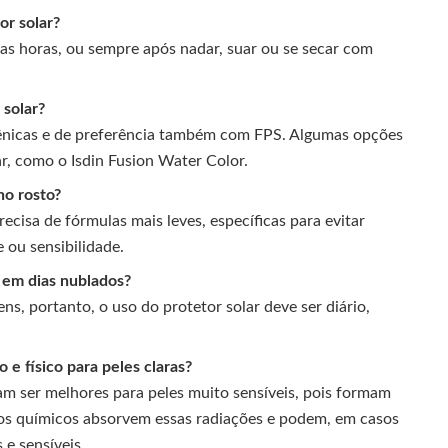
or solar?
duas horas, ou sempre após nadar, suar ou se secar com
 solar?
nicas e de preferência também com FPS. Algumas opções
r, como o Isdin Fusion Water Color.
no rosto?
ecisa de fórmulas mais leves, específicas para evitar
 ou sensibilidade.
é em dias nublados?
s, portanto, o uso do protetor solar deve ser diário,
 e físico para peles claras?
mam ser melhores para peles muito sensíveis, pois formam
 Já os químicos absorvem essas radiações e podem, em casos
 e sensíveis.