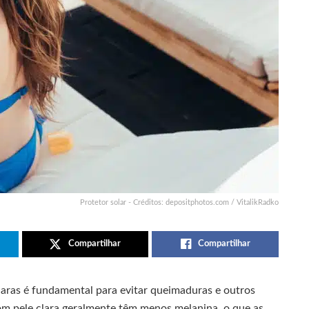
Protetor solar - Créditos: depositphotos.com / VitalikRadko
Compartilhar
Compartilhar
claras é fundamental para evitar queimaduras e outros
om pele clara geralmente têm menos melanina, o que as