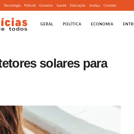
Tecnologia
Policial
Governo
Saúde
Educação
Justiça
Contato
GERAL
POLÍTICA
ECONOMIA
ENTR
etores solares para