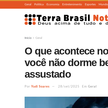
Geral
Política
Economia
Entretenimento
Esportes
Mundo
Início
Geral
O que acontece no
você não dorme be
assustado
Por
Yudi Soares
28/set/2025
Em
Geral