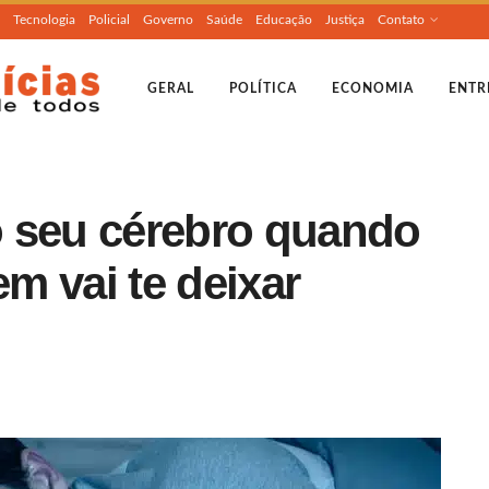
Tecnologia
Policial
Governo
Saúde
Educação
Justiça
Contato
GERAL
POLÍTICA
ECONOMIA
ENTR
 seu cérebro quando
m vai te deixar