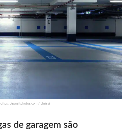
ditos: depositphotos.com / chrissi
agas de garagem são