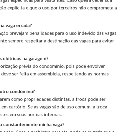
as específicas para visitantes. Caso queira ceder sua
ição explícita e que o uso por terceiros não comprometa a
na vaga errada?
nção prevejam penalidades para o uso indevido das vagas,
nte sempre respeitar a destinação das vagas para evitar
os elétricos na garagem?
torização prévia do condomínio, pois pode envolver
o deve ser feita em assembleia, respeitando as normas
outro condômino?
rem como propriedades distintas, a troca pode ser
da em cartório. Se as vagas são de uso comum, a troca
stes em suas normas internas.
do constantemente minha vaga?