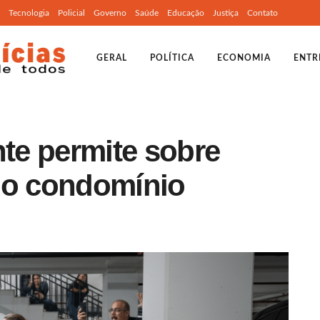
Tecnologia
Policial
Governo
Saúde
Educação
Justiça
Contato
GERAL
POLÍTICA
ECONOMIA
ENTR
nte permite sobre
no condomínio