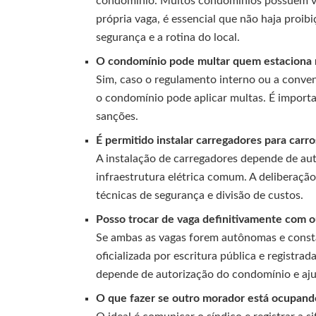
condomínio. Muitos condomínios possuem vag
própria vaga, é essencial que não haja proib
segurança e a rotina do local.
O condomínio pode multar quem estaciona 
Sim, caso o regulamento interno ou a conve
o condomínio pode aplicar multas. É importa
sanções.
É permitido instalar carregadores para carr
A instalação de carregadores depende de au
infraestrutura elétrica comum. A deliberaçã
técnicas de segurança e divisão de custos.
Posso trocar de vaga definitivamente com 
Se ambas as vagas forem autônomas e consta
oficializada por escritura pública e registra
depende de autorização do condomínio e aju
O que fazer se outro morador está ocupan