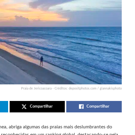
Praia de Jericoacoara - Créditos: depositphotos.com / giannakisphoto
Compartilhar
Compartilhar
ânea, abriga algumas das praias mais deslumbrantes do
 reconhecidas em um ranking global, destacando-se pela