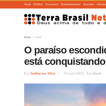
Geral
Política
Economia
Entretenimento
Esportes
Mundo
Início
Geral
O paraíso escondi
está conquistando 
Por
Guilherme Silva
14/set/2025
Em
Geral