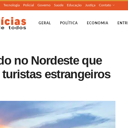
Tecnologia
Policial
Governo
Saúde
Educação
Justiça
Contato
GERAL
POLÍTICA
ECONOMIA
ENTR
do no Nordeste que
turistas estrangeiros