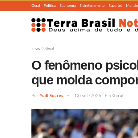
Geral
Política
Economia
Entretenimento
Esportes
Mundo
Início
Geral
O fenômeno psico
que molda compo
Por
Yudi Soares
13/set/2025
Em
Geral