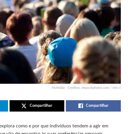
Multidão - Créditos: depositphotos.com / ints-v
Compartilhar
Compartilhar
 explora como e por que indivíduos tendem a agir em
e vão de encontro às suas preferências pessoais.