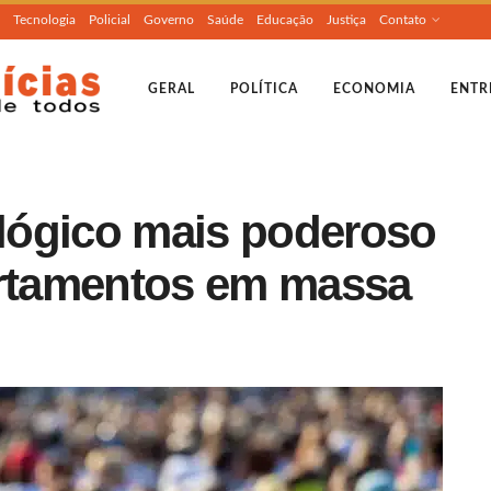
Tecnologia
Policial
Governo
Saúde
Educação
Justiça
Contato
GERAL
POLÍTICA
ECONOMIA
ENTR
lógico mais poderoso
rtamentos em massa