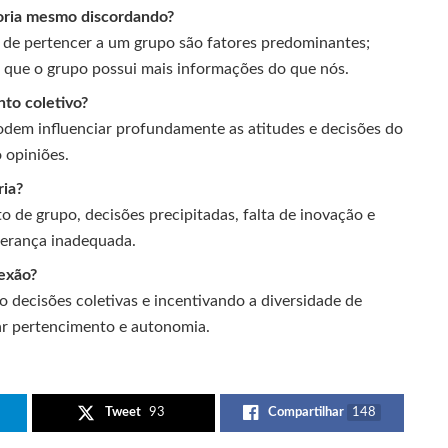
oria mesmo discordando?
e de pertencer a um grupo são fatores predominantes;
s que o grupo possui mais informações do que nós.
to coletivo?
podem influenciar profundamente as atitudes e decisões do
 opiniões.
ria?
de grupo, decisões precipitadas, falta de inovação e
derança inadequada.
lexão?
 decisões coletivas e incentivando a diversidade de
rar pertencimento e autonomia.
Tweet
93
Compartilhar
148