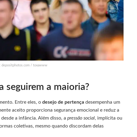
s: depositphotos.com / toxawww
 a seguirem a maioria?
ento. Entre eles, o
desejo de pertença
desempenha um
lmente aceito proporciona segurança emocional e reduz a
esde a infância. Além disso, a
pressão social
, implícita ou
r normas coletivas, mesmo quando discordam delas