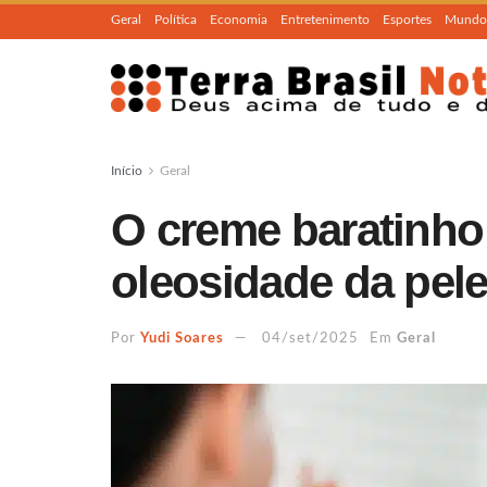
Geral
Política
Economia
Entretenimento
Esportes
Mundo
Início
Geral
O creme baratinho
oleosidade da pel
Por
Yudi Soares
04/set/2025
Em
Geral