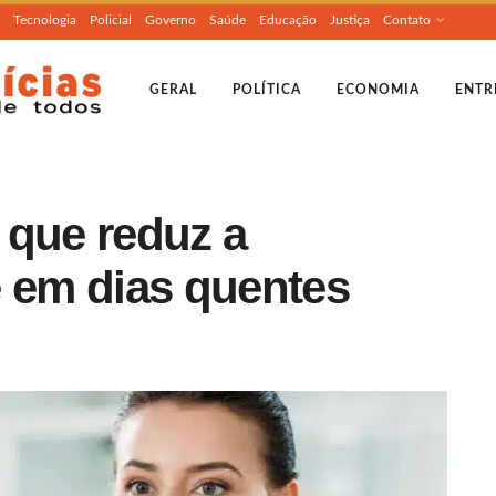
Tecnologia
Policial
Governo
Saúde
Educação
Justiça
Contato
GERAL
POLÍTICA
ECONOMIA
ENTR
 que reduz a
e em dias quentes