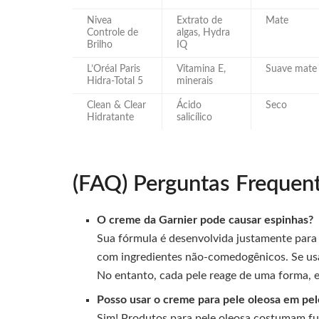
Nivea
Extrato de
Mate
Controle de
algas, Hydra
Brilho
IQ
L’Oréal Paris
Vitamina E,
Suave mate
Hidra-Total 5
minerais
Clean & Clear
Ácido
Seco
Hidratante
salicílico
(FAQ) Perguntas Frequen
O creme da Garnier pode causar espinhas?
Sua fórmula é desenvolvida justamente para 
com ingredientes não-comedogênicos. Se usad
No entanto, cada pele reage de uma forma, 
Posso usar o creme para pele oleosa em pel
Sim! Produtos para pele oleosa costumam f