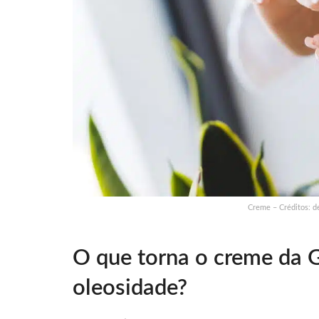
Creme – Créditos: d
O que torna o creme da G
oleosidade?