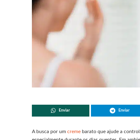
Enviar
Enviar
A busca por um
creme
barato que ajude a contro
especialmente durante os dias quentes. Em ambien