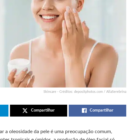
Skincare - Créditos: depositphotos.com / AllaSerebrina
Compartilhar
Compartilhar
lar a oleosidade da pele é uma preocupação comum,
tes tropicais e úmidos, a produção de óleo facial só