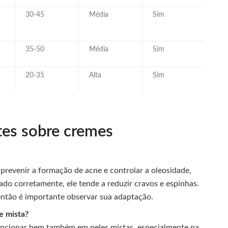
30-45
Média
Sim
35-50
Média
Sim
20-35
Alta
Sim
tes sobre cremes
prevenir a formação de acne e controlar a oleosidade,
o corretamente, ele tende a reduzir cravos e espinhas.
então é importante observar sua adaptação.
e mista?
uncionar bem também em peles mistas, especialmente na