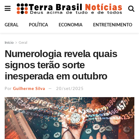
GERAL
POLÍTICA
ECONOMIA
ENTRETENIMENTO
Início
Geral
Numerologia revela quais
signos terão sorte
inesperada em outubro
Por
Guilherme Silva
20/set/2025