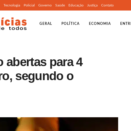
Tecnologia
Policial
Governo
Saúde
Educação
Justiça
Contato
GERAL
POLÍTICA
ECONOMIA
ENTR
 abertas para 4
ro, segundo o