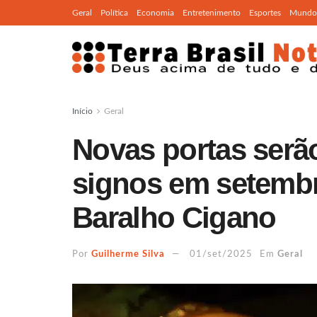
Geral
Política
Economia
Entretenimento
Esportes
Mundo
Início
Geral
Novas portas serão
signos em setemb
Baralho Cigano
Por
Guilherme Silva
01/set/2025
Em
Geral