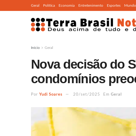
Geral
Política
Economia
Entretenimento
Esportes
Mundo
Início
Geral
Nova decisão do S
condomínios preo
Por
Yudi Soares
20/set/2025
Em
Geral