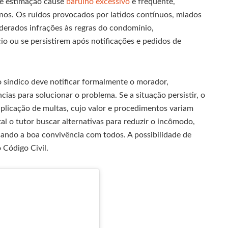
de estimação cause
barulho excessivo
e frequente,
os. Os ruídos provocados por latidos contínuos, miados
derados infrações às regras do condomínio,
io ou se persistirem após notificações e pedidos de
 síndico deve notificar formalmente o morador,
as para solucionar o problema. Se a situação persistir, o
plicação de multas, cujo valor e procedimentos variam
al o tutor buscar alternativas para reduzir o incômodo,
sando a boa convivência com todos. A possibilidade de
 Código Civil.