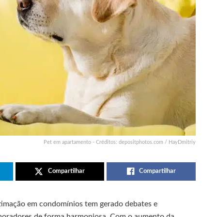
Pet em apartamento - Créditos: depositphotos.com / HayDmitriy
Compartilhar
Compartilhar
estimação em condomínios tem gerado debates e
 moradores de forma harmoniosa. Com o aumento da