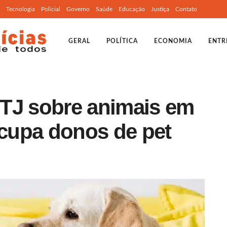
Tecnologia
Policial
Governo
Saúde
Educação
Justiça
Contato
GERAL
POLÍTICA
ECONOMIA
ENTR
TJ sobre animais em
cupa donos de pet