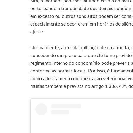
Sim, o morador pode ser multado caso o animal 
perturbando a tranquilidade dos demais condômin
em excesso ou outros sons altos podem ser consi
especialmente se ocorrerem em horários de silênc
ajuste.
Normalmente, antes da aplicação de uma multa, o
concedendo um prazo para que ele tome providênci
regimento interno do condomínio pode prever a a
conforme as normas locais. Por isso, é fundament
como adestramento ou orientação veterinária, vi
multas também é prevista no artigo 1.336, §2º, do