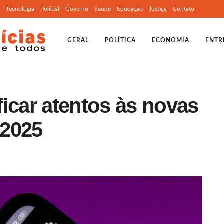
Tecnologia
Policial
Governo
Saúde
Educação
Justiça
Contato
GERAL
POLÍTICA
ECONOMIA
ENTR
icar atentos às novas
 2025