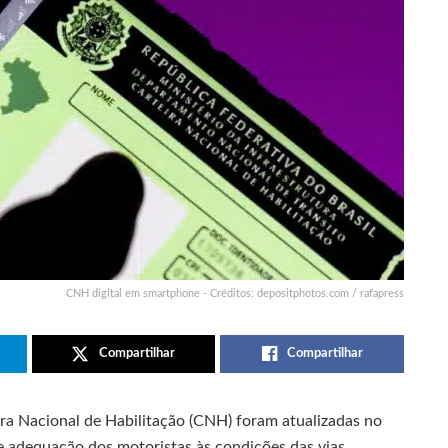
CNH digital em smartphone - Créditos: depositphotos.com / rafapress
Compartilhar
Compartilhar
ira Nacional de Habilitação (CNH) foram atualizadas no
e adequação dos motoristas às condições das vias.