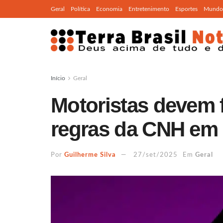
Geral
Política
Economia
Entretenimento
Esportes
Mundo
Início
Geral
Motoristas devem f
regras da CNH em
Por
Guilherme Silva
27/set/2025
Em
Geral