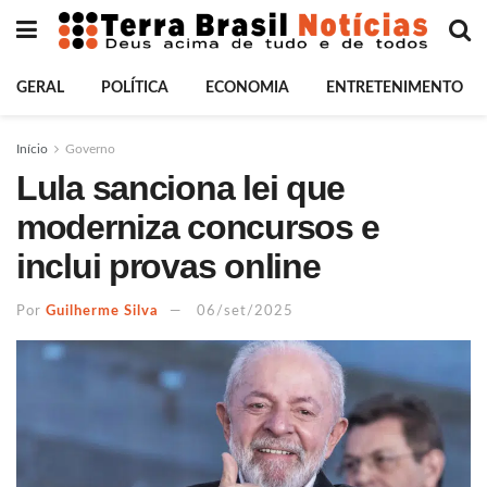
GERAL
POLÍTICA
ECONOMIA
ENTRETENIMENTO
Início
Governo
Lula sanciona lei que
moderniza concursos e
inclui provas online
Por
Guilherme Silva
06/set/2025