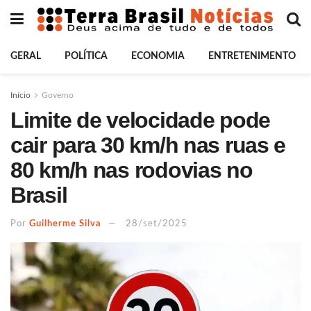
GERAL
POLÍTICA
ECONOMIA
ENTRETENIMENTO
Início
Governo
Limite de velocidade pode
cair para 30 km/h nas ruas e
80 km/h nas rodovias no
Brasil
Por
Guilherme Silva
28/set/2025