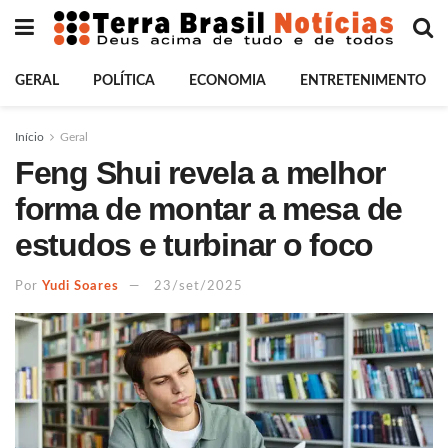
GERAL
POLÍTICA
ECONOMIA
ENTRETENIMENTO
Início
Geral
Feng Shui revela a melhor
forma de montar a mesa de
estudos e turbinar o foco
Por
Yudi Soares
23/set/2025