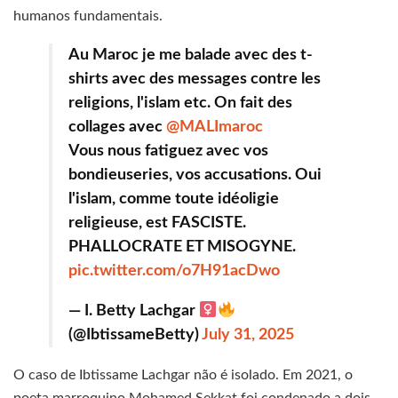
humanos fundamentais.
Au Maroc je me balade avec des t-
shirts avec des messages contre les
religions, l'islam etc. On fait des
collages avec
@MALImaroc
Vous nous fatiguez avec vos
bondieuseries, vos accusations. Oui
l'islam, comme toute idéoligie
religieuse, est FASCISTE.
PHALLOCRATE ET MISOGYNE.
pic.twitter.com/o7H91acDwo
— I. Betty Lachgar
(@IbtissameBetty)
July 31, 2025
O caso de Ibtissame Lachgar não é isolado. Em 2021, o