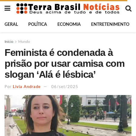
GERAL
POLÍTICA
ECONOMIA
ENTRETENIMENTO
Início
Mundo
Feminista é condenada à
prisão por usar camisa com
slogan ‘Alá é lésbica’
Por
Livia Andrade
06/set/2025