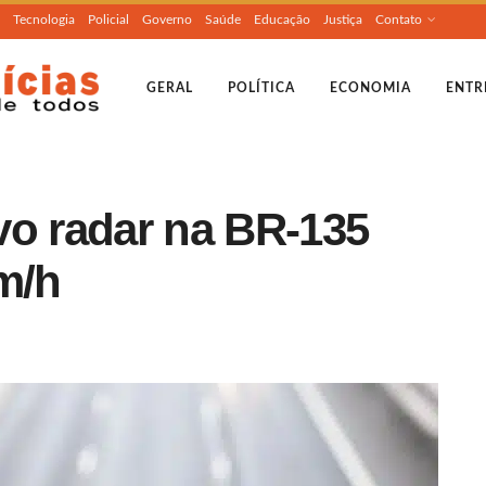
Tecnologia
Policial
Governo
Saúde
Educação
Justiça
Contato
GERAL
POLÍTICA
ECONOMIA
ENTR
vo radar na BR-135
m/h