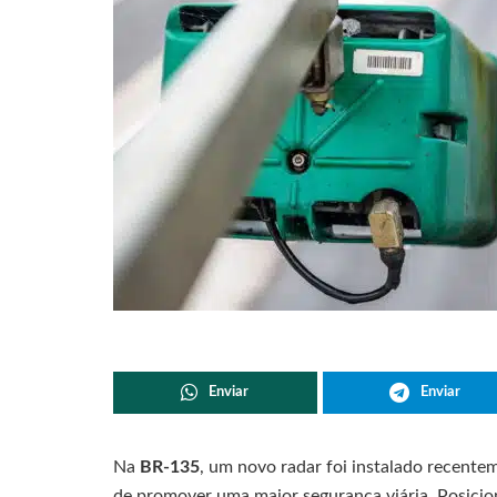
Enviar
Enviar
Na
BR-135
, um novo radar foi instalado recent
de promover uma maior segurança viária. Posici