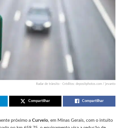
Radar de trânsito - Créditos: depositphotos.com / jevanto
Compartilhar
Compartilhar
emente próximo a
Curvelo
, em Minas Gerais, com o intuito
onado no km 659,75, o equipamento visa a redução de