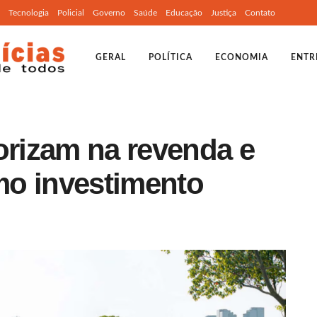
Tecnologia
Policial
Governo
Saúde
Educação
Justiça
Contato
GERAL
POLÍTICA
ECONOMIA
ENTR
orizam na revenda e
mo investimento