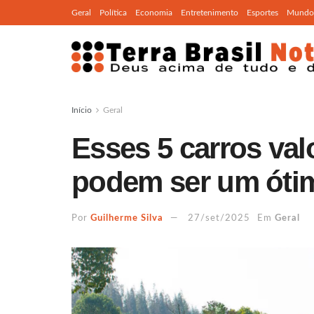
Geral
Política
Economia
Entretenimento
Esportes
Mundo
Início
Geral
Esses 5 carros val
podem ser um óti
Por
Guilherme Silva
27/set/2025
Em
Geral