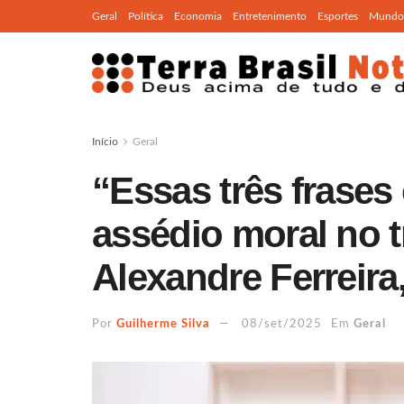
Geral
Política
Economia
Entretenimento
Esportes
Mundo
Início
Geral
“Essas três frase
assédio moral no t
Alexandre Ferreir
Por
Guilherme Silva
08/set/2025
Em
Geral