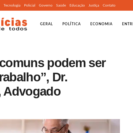
Tecnologia
Policial
Governo
Saúde
Educação
Justiça
Contato
GERAL
POLÍTICA
ECONOMIA
ENTR
s comuns podem ser
rabalho”, Dr.
a, Advogado