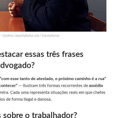
 – Créditos: depositphotos.com / konstantynov
stacar essas três frases
advogado?
“com esse tanto de atestado, o próximo caminho é a rua”
acontecer”
— ilustram três formas recorrentes de
assédio
rreira. Cada uma representa situações reais em que chefes
os de forma ilegal e danosa.
s sobre o trabalhador?