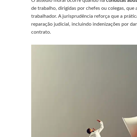
O assédio moral ocorre quando há
condutas abusi
de trabalho, dirigidas por chefes ou colegas, que
trabalhador. A jurisprudência reforça que a prá
reparação judicial, incluindo indenizações por da
contrato.