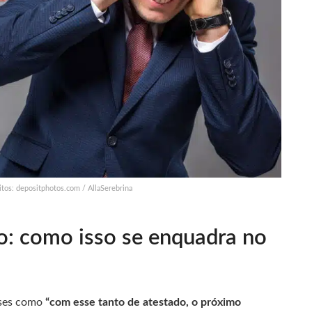
itos: depositphotos.com / AllaSerebrina
o: como isso se enquadra no
ases como
“com esse tanto de atestado, o próximo