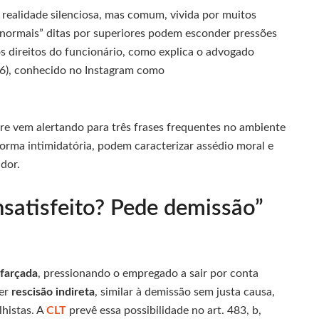
realidade silenciosa, mas comum, vivida por muitos
“normais” ditas por superiores podem esconder pressões
os direitos do funcionário, como explica o advogado
46), conhecido no Instagram como
dre vem alertando para três frases frequentes no ambiente
orma intimidatória, podem caracterizar assédio moral e
dor.
nsatisfeito? Pede demissão”
sfarçada
, pressionando o empregado a sair por conta
cer
rescisão indireta
, similar à demissão sem justa causa,
lhistas. A
CLT
prevê essa possibilidade no art. 483, b,