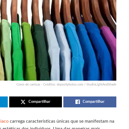
Cores de camisas - Créditos: depositphotos.com / StudioLightAndShade
Compartilhar
Compartilhar
díaco
carrega características únicas que se manifestam na
as estéticas dos indivíduos. Uma das maneiras mais