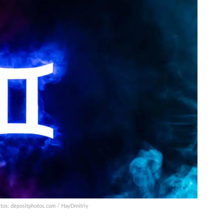
tos: depositphotos.com / HayDmitriy