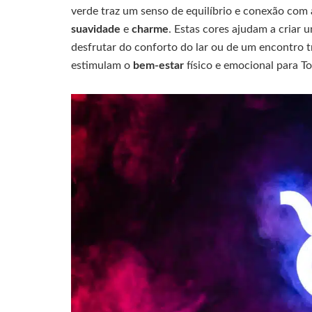
verde traz um senso de equilíbrio e conexão com
suavidade
e
charme
. Estas cores ajudam a criar 
desfrutar do conforto do lar ou de um encontro 
estimulam o
bem-estar
físico e emocional para To