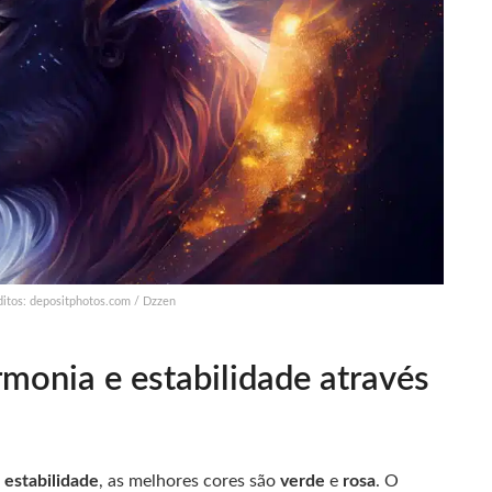
ditos: depositphotos.com / Dzzen
monia e estabilidade através
a
estabilidade
, as melhores cores são
verde
e
rosa
. O