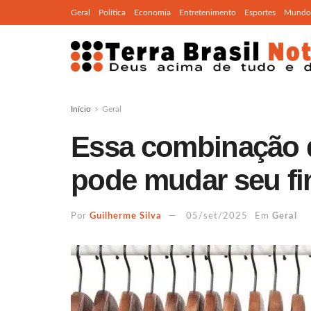
Geral
Política
Economia
Entretenimento
Esportes
Mundo
Início
Geral
Essa combinação d
pode mudar seu fi
Por
Guilherme Silva
05/set/2025
Em
Geral