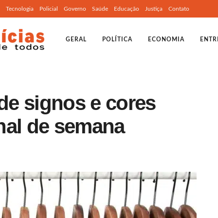
Tecnologia
Policial
Governo
Saúde
Educação
Justiça
Contato
GERAL
POLÍTICA
ECONOMIA
ENTR
e signos e cores
nal de semana