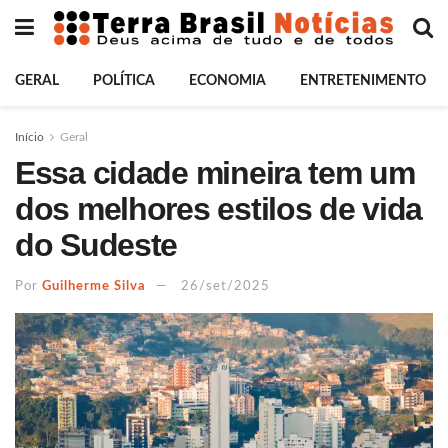
GERAL
POLÍTICA
ECONOMIA
ENTRETENIMENTO
Início
Geral
Essa cidade mineira tem um
dos melhores estilos de vida
do Sudeste
Por
Guilherme Silva
26/set/2025