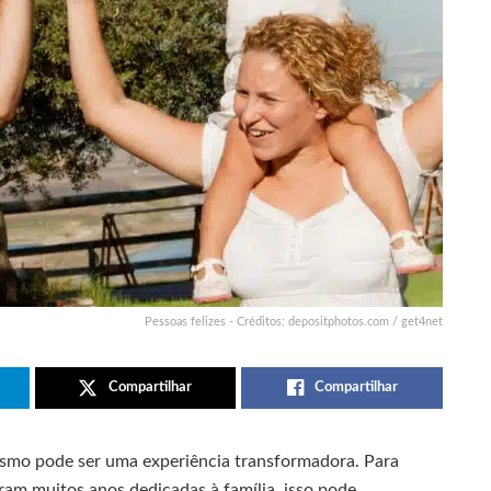
Pessoas felizes - Créditos: depositphotos.com / get4net
Compartilhar
Compartilhar
mesmo pode ser uma experiência transformadora. Para
ram muitos anos dedicadas à família, isso pode