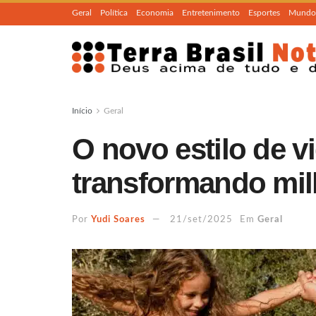
Geral
Política
Economia
Entretenimento
Esportes
Mundo
Início
Geral
O novo estilo de v
transformando mil
Por
Yudi Soares
21/set/2025
Em
Geral