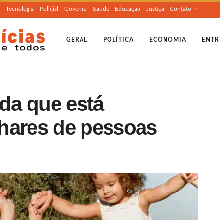
Tecnologia
Policial
Governo
Saúde
Educação
Justiça
Contato
GERAL
POLÍTICA
ECONOMIA
ENTR
ida que está
hares de pessoas