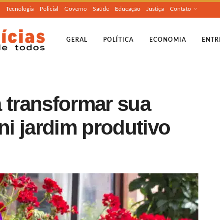
Tecnologia
Policial
Governo
Saúde
Educação
Justiça
Contato
GERAL
POLÍTICA
ECONOMIA
ENTR
 transformar sua
i jardim produtivo