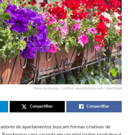
Flores na varanda - Créditos: depositphotos.com / AlanStix64
Compartilhar
Compartilhar
adores de apartamentos buscam formas criativas de
. Transformar uma varanda em um mini jardim produtivo é