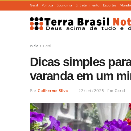
Geral
Política
Economia
Entretenimento
Esportes
Mundo
Início
Geral
Dicas simples para
varanda em um min
Por
Guilherme Silva
22/set/2025
Em
Geral