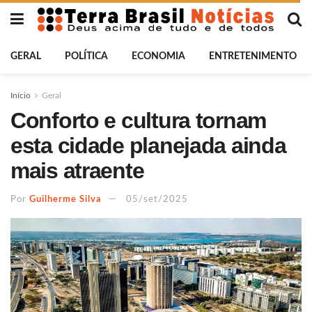
GERAL
POLÍTICA
ECONOMIA
ENTRETENIMENTO
Início
Geral
Conforto e cultura tornam
esta cidade planejada ainda
mais atraente
Por
Guilherme Silva
05/set/2025