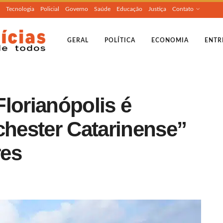
Tecnologia
Policial
Governo
Saúde
Educação
Justiça
Contato
GERAL
POLÍTICA
ECONOMIA
ENTR
lorianópolis é
hester Catarinense”
res