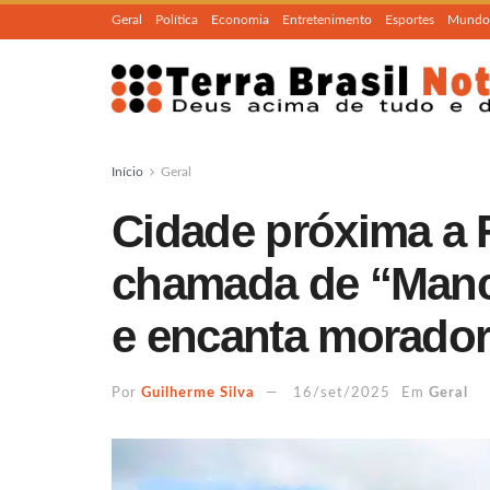
Geral
Política
Economia
Entretenimento
Esportes
Mundo
Início
Geral
Cidade próxima a F
chamada de “Manc
e encanta morado
Por
Guilherme Silva
16/set/2025
Em
Geral