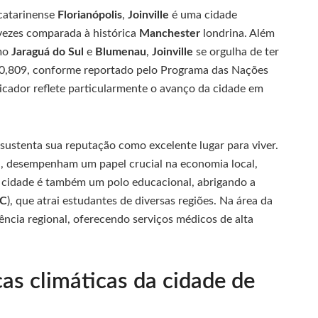
 catarinense
Florianópolis
,
Joinville
é uma cidade
 vezes comparada à histórica
Manchester
londrina. Além
omo
Jaraguá do Sul
e
Blumenau
,
Joinville
se orgulha de ter
0,809, conforme reportado pelo Programa das Nações
ndicador reflete particularmente o avanço da cidade em
sustenta sua reputação como excelente lugar para viver.
l, desempenham um papel crucial na economia local,
A cidade é também um polo educacional, abrigando a
C
), que atrai estudantes de diversas regiões. Na área da
ência regional, oferecendo serviços médicos de alta
cas climáticas da cidade de