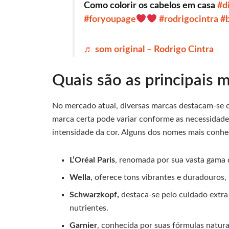
Como colorir os cabelos em casa
#d
#foryoupage
#rodrigocintra
#
♬ som original – Rodrigo Cintra
Quais são as principais m
No mercado atual, diversas marcas destacam-se of
marca certa pode variar conforme as necessidades
intensidade da cor. Alguns dos nomes mais conhe
L’Oréal Paris
, renomada por sua vasta gama 
Wella
, oferece tons vibrantes e duradouros,
Schwarzkopf,
destaca-se pelo cuidado extra
nutrientes.
Garnier
, conhecida por suas fórmulas natur