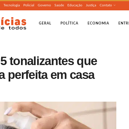
Tecnologia
Policial
Governo
Saúde
Educação
Justiça
Contato
GERAL
POLÍTICA
ECONOMIA
ENTR
5 tonalizantes que
a perfeita em casa