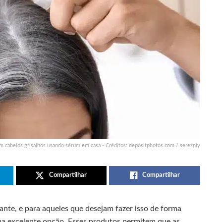
 cabelos grisalhos usando sérum em casa - Créditos: depositphotos.com / serezniy
Compartilhar
Compartilhar
ante, e para aqueles que desejam fazer isso de forma
uma excelente opção. Esses produtos permitem que as