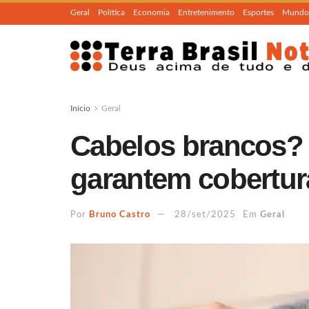
Geral
Política
Economia
Entretenimento
Esportes
Mundo
Início
Geral
Cabelos brancos? 
garantem cobertur
Por
Bruno Castro
28/set/2025
Em
Geral