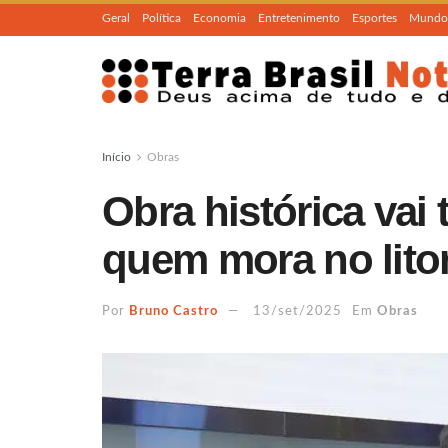
Geral
Política
Economia
Entretenimento
Esportes
Mundo
Início
Obras
Obra histórica vai 
quem mora no litor
Por
Bruno Castro
13/set/2025
Em
Obras