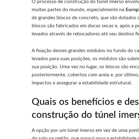
O processo de construção do túnel imerso envolv
muitas partes do mundo, especialmente na
Euro
de grandes blocos de concreto, que são dotados d
blocos são fabricados em docas secas e, após a p
levados através de rebocadores até seu destino fi
A fixação desses grandes módulos no fundo do can
levados para suas posições, os módulos são subm
sua posição. Uma vez no lugar, os blocos são enc
posteriormente, cobertos com areia e, por últim
impactos e assegurar a estabilidade estrutural.
Quais os benefícios e des
construção do túnel imer
A opção por um túnel imerso em vez de uma ponte 
do solo na região, que possui pouca estabilidade 