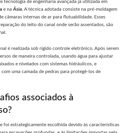
e tecnologia de engenharia avançada já utilizada em
pa
e na
Ásia
. A técnica adotada consiste na pré-moldagem
e câmaras internas de ar para flutuabilidade. Esses
reparação do leito do canal onde serão assentados, são
nal.
al é realizada sob rígido controle eletrônico. Após serem
ersos de maneira controlada, usando água para ajustar
aixados e nivelados com sistemas hidráulicos, e
o, com uma camada de pedras para protegê-los de
afios associados à
so?
foi estrategicamente escolhida devido às características
para escavações profundas, e às limitações impostas pela