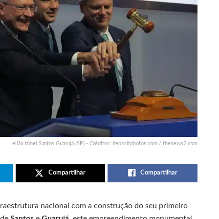
Leilão túnel Santos Guarujá (SP) - Créditos: depositphotos.com / thenews2.com
Compartilhar
Compartilhar
fraestrutura nacional com a construção do seu primeiro
s de
Santos
e
Guarujá
, este empreendimento monumental