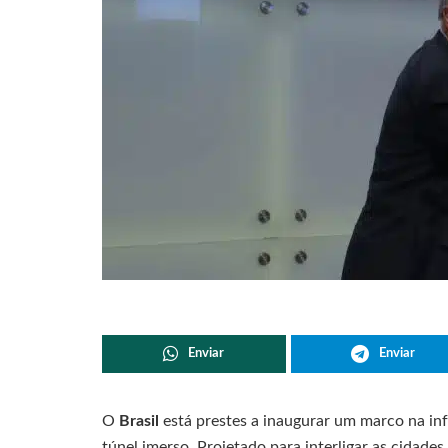
Enviar
Enviar
O
Brasil
está prestes a inaugurar um marco na in
túnel imerso. Projetado para interligar as cidade