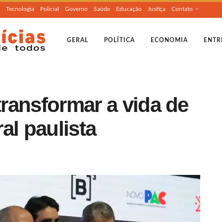
Tecnologia
Policial
Governo
Saúde
Educação
Justiça
Contato
GERAL
POLÍTICA
ECONOMIA
ENTR
transformar a vida de
al paulista