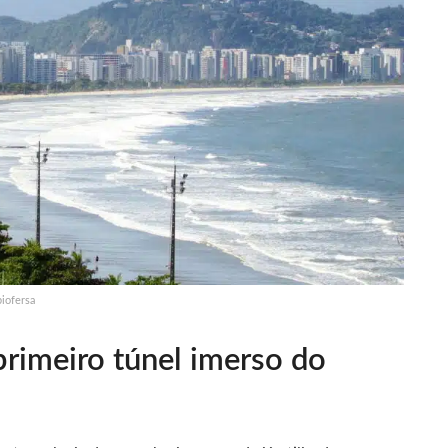
biofersa
rimeiro túnel imerso do