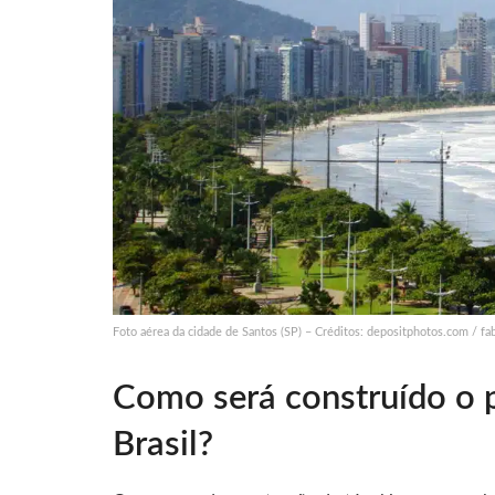
Foto aérea da cidade de Santos (SP) – Créditos: depositphotos.com / fa
Como será construído o p
Brasil?