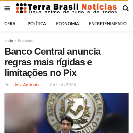
GERAL
POLÍTICA
ECONOMIA
ENTRETENIMENTO
Início
Economia
Banco Central anuncia
regras mais rígidas e
limitações no Pix
Por
Livia Andrade
06/set/2025