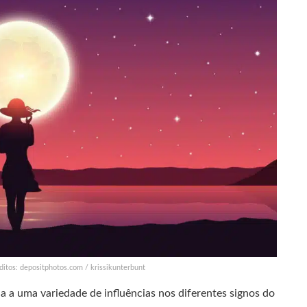
ditos: depositphotos.com / krissikunterbunt
a a uma variedade de influências nos diferentes signos do