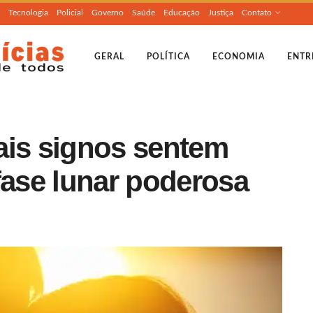
Tecnologia
Policial
Governo
Saúde
Educação
Justiça
Contato
GERAL
POLÍTICA
ECONOMIA
ENTR
ais signos sentem
fase lunar poderosa