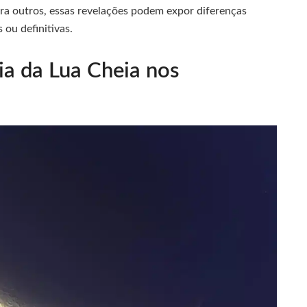
ara outros, essas revelações podem expor diferenças
 ou definitivas.
ia da Lua Cheia nos