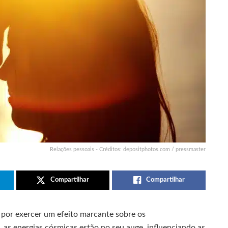
Relações pessoais - Créditos: depositphotos.com / pressmaster
Compartilhar
Compartilhar
por exercer um efeito marcante sobre os
as energias cósmicas estão no seu auge, influenciando as