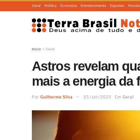
Geral
Política
Economia
Entretenimento
Esportes
Mundo
Início
Geral
Astros revelam qu
mais a energia da 
Por
Guilherme Silva
01/set/2025
Em
Geral