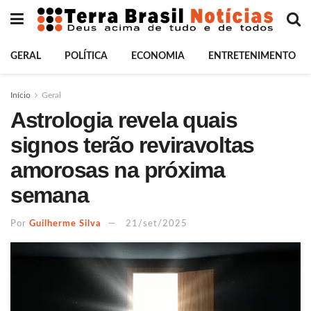
GERAL
POLÍTICA
ECONOMIA
ENTRETENIMENTO
Início
Geral
Astrologia revela quais
signos terão reviravoltas
amorosas na próxima
semana
Por
Guilherme Silva
21/set/2025