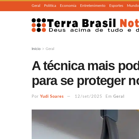
Geral
Política
Economia
Entretenimento
Esportes
Mundo
Início
Geral
A técnica mais po
para se proteger n
Por
Yudi Soares
12/set/2025
Em
Geral