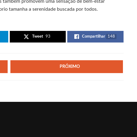
mas também promovem uma sensação de bem-estar
brio tamanha a serenidade buscada por todos.
Tweet
93
Compartilhar
148
PRÓXIMO