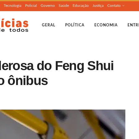
Tecnologia
Policial
Governo
Saúde
Educação
Justiça
Contato
GERAL
POLÍTICA
ECONOMIA
ENTR
derosa do Feng Shui
o ônibus