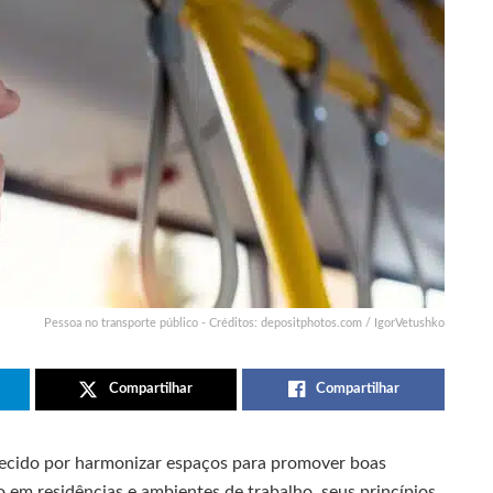
Pessoa no transporte público - Créditos: depositphotos.com / IgorVetushko
Compartilhar
Compartilhar
hecido por harmonizar espaços para promover boas
 em residências e ambientes de trabalho, seus princípios