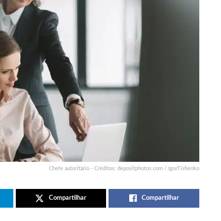
Chefe autoritário - Créditos: depositphotos.com / IgorTishenko
Compartilhar
Compartilhar