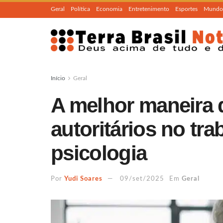
Geral
Política
Economia
Entretenimento
Esportes
Mundo
Início
Geral
A melhor maneira 
autoritários no tr
psicologia
Por
Yudi Soares
09/set/2025
Em
Geral