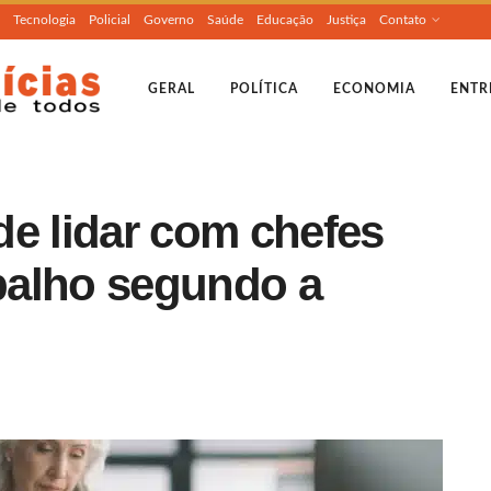
Tecnologia
Policial
Governo
Saúde
Educação
Justiça
Contato
GERAL
POLÍTICA
ECONOMIA
ENTR
de lidar com chefes
abalho segundo a